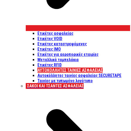
Ετικέτες ασφαλείας
Ετικέτες VOID
Ετικέτες καταστρεφόμενες
Ετικέτες IMO
Ετικέτες για αεροπορικές εταιρίες
Μεταλλικά ταμπελάκια
Ετικέτες RFID
ΑΥΤΟΚΌΛΛΗΤΕΣ ΤΑΙΝΊΕΣ ΑΣΦΑΛΕΊΑΣ
Αυτοκόλλητες ταινίες ασφαλείας SECURETAPE
Ταινίες με τυπωμένο λογότυπο
ΣΆΚΟΙ ΚΑΙ ΤΣΆΝΤΕΣ ΑΣΦΑΛΕΊΑΣ