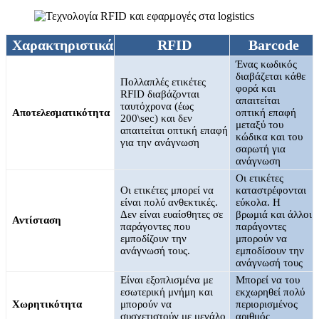
Χαρακτηριστικά
RFID
Barcode
Ένας κωδικός
διαβάζεται κάθε
Πολλαπλές ετικέτες
φορά και
RFID διαβάζονται
απαιτείται
ταυτόχρονα (έως
Αποτελεσματικότητα
οπτική επαφή
200\sec) και δεν
μεταξύ του
απαιτείται οπτική επαφή
κώδικα και του
για την ανάγνωση
σαρωτή για
ανάγνωση
Οι ετικέτες
Οι ετικέτες μπορεί να
καταστρέφονται
είναι πολύ ανθεκτικές.
εύκολα. Η
Δεν είναι ευαίσθητες σε
βρωμιά και άλλοι
Αντίσταση
παράγοντες που
παράγοντες
εμποδίζουν την
μπορούν να
ανάγνωσή τους.
εμποδίσουν την
ανάγνωσή τους
Είναι εξοπλισμένα με
Μπορεί να του
εσωτερική μνήμη και
εκχωρηθεί πολύ
Χωρητικότητα
μπορούν να
περιορισμένος
συσχετιστούν με μεγάλο
αριθμός