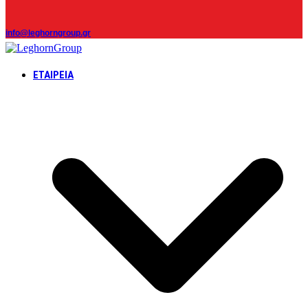
info@leghorngroup.gr
ΕΤΑΙΡΕΊΑ