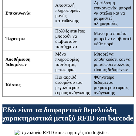
Αμφίδρομη
Αποστολή
επικοινωνία: μπορεί
πληροφοριών
Επικοινωνία
να στείλει και να
μονής
μοιραστεί
κατεύθυνσης
πληροφορίες
Πολλές ετικέτες
Μόνο μία ετικέτα
μπορούν να
Ταχύτητα
μπορεί να διαβαστεί
διαβαστούν
κάθε φορά
ταυτόχρονα
Μόνο
Μπορεί να
Αποθήκευση
πληροφορίες
αποθηκεύσει και να
δεδομένων
ταυτότητας
μεταδώσει πολλούς
μεταφοράς
τύπους δεδομένων
Πιο ακριβό
Φθηνότερο
δεδομένου του
δεδομένου
Κόστος
μεγαλύτερου
μικρότερου εύρους
εύρους ανάγνωσης
ανάγνωσης
Εδώ είναι τα διαφορετικά θεμελιώδη
χαρακτηριστικά μεταξύ RFID και barcode