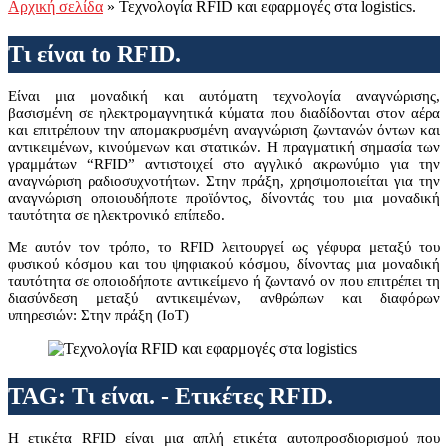
Αρχική σελίδα
»
Τεχνολογία RFID και εφαρμογές στα logistics.
Τι είναι to RFID.
Είναι μια μοναδική και αυτόματη τεχνολογία αναγνώρισης,
βασισμένη σε ηλεκτρομαγνητικά κύματα που διαδίδονται στον αέρα
και επιτρέπουν την απομακρυσμένη αναγνώριση ζωντανών όντων και
αντικειμένων, κινούμενων και στατικών. Η πραγματική σημασία των
γραμμάτων “RFID” αντιστοιχεί στο αγγλικό ακρωνύμιο για την
αναγνώριση ραδιοσυχνοτήτων. Στην πράξη, χρησιμοποιείται για την
αναγνώριση οποιουδήποτε προϊόντος, δίνοντάς του μια μοναδική
ταυτότητα σε ηλεκτρονικό επίπεδο.
Με αυτόν τον τρόπο, το RFID λειτουργεί ως γέφυρα μεταξύ του
φυσικού κόσμου και του ψηφιακού κόσμου, δίνοντας μια μοναδική
ταυτότητα σε οποιοδήποτε αντικείμενο ή ζωντανό ον που επιτρέπει τη
διασύνδεση μεταξύ αντικειμένων, ανθρώπων και διαφόρων
υπηρεσιών: Στην πράξη (IoT)
TAG: Τι είναι. - Ετικέτες RFID.
Η ετικέτα RFID είναι μια απλή ετικέτα αυτοπροσδιορισμού που