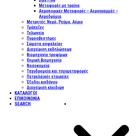
Duty Free
Μεταφορές με τραίνα
Αεροπορικές Μεταφορές – Αερογραμμές –
Αεροδρόμια
Μετρητές: Νερό, Ρεύμα, Αέριο
Τράπεζες
Τελωνεία
Πυροσβεστήρες
Σώματα ασφαλείας
Διαχείριση εκδηλώσεων
Βιομηχανία τροφίμων
Χημική βιομηχανία
Νοσοκομεία
Ταχυδρομεία και ταχυμεταφορές
Πετρελαϊκές εταιρείες
Έξοδοι κινδύνου
Διαχείριση κλειδιών
ΚΑΤΑΛΟΓΟΙ
ΕΠΙΚΟΙΝΩΝΊΑ
SEARCH