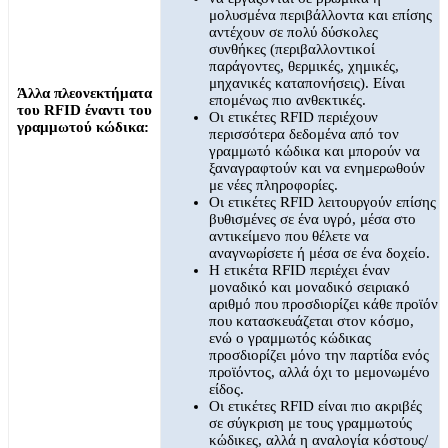
μολυσμένα περιβάλλοντα και επίσης
αντέχουν σε πολύ δύσκολες
συνθήκες (περιβαλλοντικοί
παράγοντες, θερμικές, χημικές,
μηχανικές καταπονήσεις). Είναι
Άλλα πλεονεκτήματα
επομένως πιο ανθεκτικές.
του RFID έναντι του
Οι ετικέτες RFID περιέχουν
γραμμωτού κώδικα:
περισσότερα δεδομένα από τον
γραμμωτό κώδικα και μπορούν να
ξαναγραφτούν και να ενημερωθούν
με νέες πληροφορίες.
Οι ετικέτες RFID λειτουργούν επίσης
βυθισμένες σε ένα υγρό, μέσα στο
αντικείμενο που θέλετε να
αναγνωρίσετε ή μέσα σε ένα δοχείο.
Η ετικέτα RFID περιέχει έναν
μοναδικό και μοναδικό σειριακό
αριθμό που προσδιορίζει κάθε προϊόν
που κατασκευάζεται στον κόσμο,
ενώ ο γραμμωτός κώδικας
προσδιορίζει μόνο την παρτίδα ενός
προϊόντος, αλλά όχι το μεμονωμένο
είδος.
Οι ετικέτες RFID είναι πιο ακριβές
σε σύγκριση με τους γραμμωτούς
κώδικες, αλλά η αναλογία κόστους/