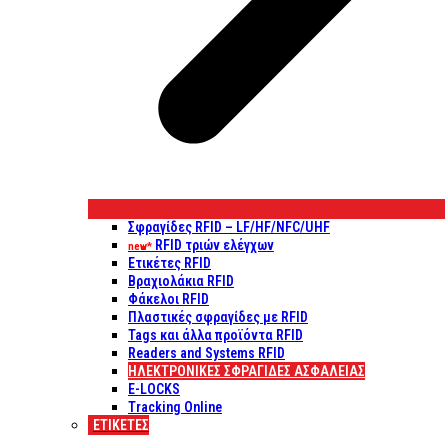
Σφραγίδες RFID – LF/HF/NFC/UHF
RFID τριών ελέγχων
new*
Ετικέτες RFID
Βραχιολάκια RFID
Φάκελοι RFID
Πλαστικές σφραγίδες με RFID
Tags και άλλα προϊόντα RFID
Readers and Systems RFID
ΗΛΕΚΤΡΟΝΙΚΕΣ ΣΦΡΑΓΙΔΕΣ ΑΣΦΑΛΕΙΑΣ
E-LOCKS
Tracking Online
ΕΤΙΚΈΤΕΣ