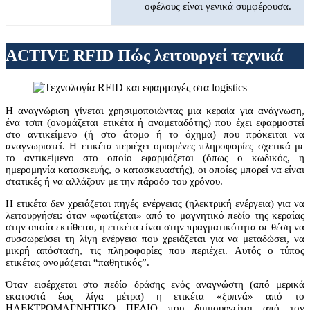
οφέλους είναι γενικά συμφέρουσα.
ACTIVE RFID Πώς λειτουργεί τεχνικά
Η αναγνώριση γίνεται χρησιμοποιώντας μια κεραία για ανάγνωση,
ένα τσιπ (ονομάζεται ετικέτα ή αναμεταδότης) που έχει εφαρμοστεί
στο αντικείμενο (ή στο άτομο ή το όχημα) που πρόκειται να
αναγνωριστεί. Η ετικέτα περιέχει ορισμένες πληροφορίες σχετικά με
το αντικείμενο στο οποίο εφαρμόζεται (όπως ο κωδικός, η
ημερομηνία κατασκευής, ο κατασκευαστής), οι οποίες μπορεί να είναι
στατικές ή να αλλάζουν με την πάροδο του χρόνου.
Η ετικέτα δεν χρειάζεται πηγές ενέργειας (ηλεκτρική ενέργεια) για να
λειτουργήσει: όταν «φωτίζεται» από το μαγνητικό πεδίο της κεραίας
στην οποία εκτίθεται, η ετικέτα είναι στην πραγματικότητα σε θέση να
συσσωρεύσει τη λίγη ενέργεια που χρειάζεται για να μεταδώσει, να
μικρή απόσταση, τις πληροφορίες που περιέχει. Αυτός ο τύπος
ετικέτας ονομάζεται “παθητικός”.
Όταν εισέρχεται στο πεδίο δράσης ενός αναγνώστη (από μερικά
εκατοστά έως λίγα μέτρα) η ετικέτα «ξυπνά» από το
ΗΛΕΚΤΡΟΜΑΓΝΗΤΙΚΟ ΠΕΔΙΟ που δημιουργείται από τον