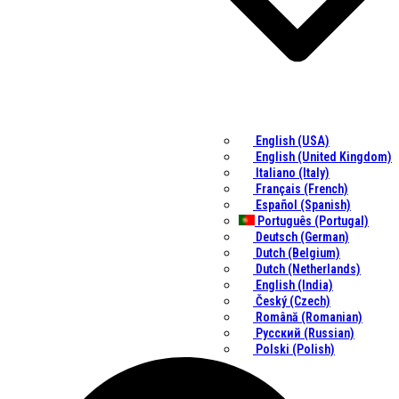
English (USA)
English (United Kingdom)
Italiano (Italy)
Français (French)
Español (Spanish)
Português (Portugal)
Deutsch (German)
Dutch (Belgium)
Dutch (Netherlands)
English (India)
Český (Czech)
Română (Romanian)
Русский (Russian)
Polski (Polish)