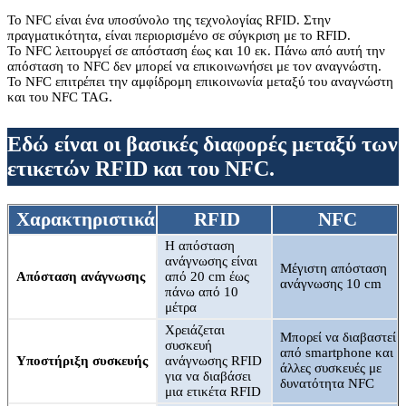
Το NFC είναι ένα υποσύνολο της τεχνολογίας RFID. Στην
πραγματικότητα, είναι περιορισμένο σε σύγκριση με το RFID.
Το NFC λειτουργεί σε απόσταση έως και 10 εκ. Πάνω από αυτή την
απόσταση το NFC δεν μπορεί να επικοινωνήσει με τον αναγνώστη.
Το NFC επιτρέπει την αμφίδρομη επικοινωνία μεταξύ του αναγνώστη
και του NFC TAG.
Εδώ είναι οι βασικές διαφορές μεταξύ των
ετικετών RFID και του NFC.
Χαρακτηριστικά
RFID
NFC
Η απόσταση
ανάγνωσης είναι
Μέγιστη απόσταση
Απόσταση ανάγνωσης
από 20 cm έως
ανάγνωσης 10 cm
πάνω από 10
μέτρα
Χρειάζεται
Μπορεί να διαβαστεί
συσκευή
από smartphone και
Υποστήριξη συσκευής
ανάγνωσης RFID
άλλες συσκευές με
για να διαβάσει
δυνατότητα NFC
μια ετικέτα RFID