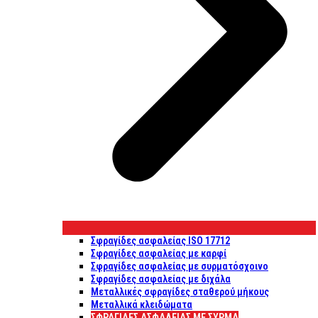
Σφραγίδες ασφαλείας ISO 17712
Σφραγίδες ασφαλείας με καρφί
Σφραγίδες ασφαλείας με συρματόσχοινο
Σφραγίδες ασφαλείας με διχάλα
Μεταλλικές σφραγίδες σταθερού μήκους
Μεταλλικά κλειδώματα
ΣΦΡΑΓΊΔΕΣ ΑΣΦΑΛΕΊΑΣ ΜΕ ΣΎΡΜΑ