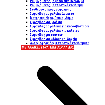
Ρυθμιζόμενες με μεταλλικό κλείδωμα
Ρυθμιζόμενες με πλαστικό κλείδωμα
Σταθερού μήκους σφράγισης
Σφραγίδες ασφαλείας λουκέτα
Μετρητές: Νερό, Ρεύμα, Αέριο
Σφραγίδες για βαρέλια
Σφραγίδες ασφαλείας για πυροσβεστήρες
Σφραγίδες ασφαλείας για παλέτες
Σφραγίδες για τσάντες
Σφραγίδες για κάδους και δοχεία
Άλλες σφραγίδες & πλαστικά κλειδώματα
ΜΕΤΑΛΛΙΚΕΣ ΣΦΡΑΓΙΔΕΣ ΑΣΦΑΛΕΙΑΣ