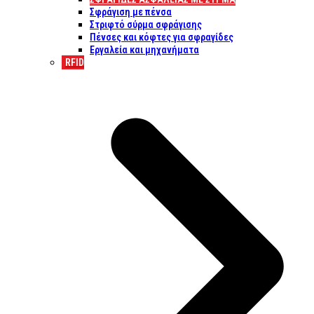
Σφράγιση με πένσα
Στριφτό σύρμα σφράγισης
Πένσες και κόφτες για σφραγίδες
Εργαλεία και μηχανήματα
RFID