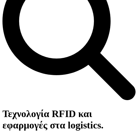
Open
Close
Καλάθι
mobile
mobile
Τεχνολογία RFID και
menu
menu
εφαρμογές στα logistics.