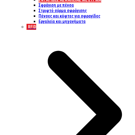
Σφράγιση με πένσα
Στριφτό σύρμα σφράγισης
Πένσες και κόφτες για σφραγίδες
Εργαλεία και μηχανήματα
RFID