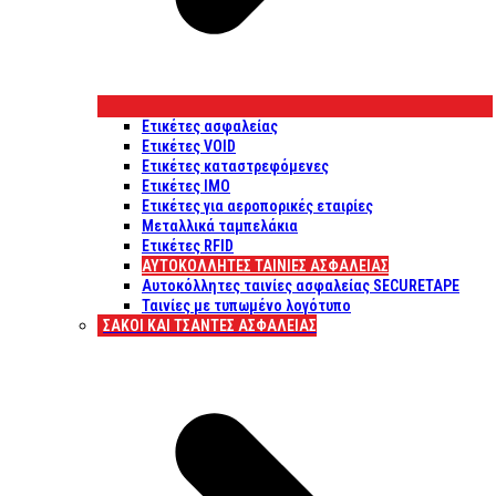
Ετικέτες ασφαλείας
Ετικέτες VOID
Ετικέτες καταστρεφόμενες
Ετικέτες IMO
Ετικέτες για αεροπορικές εταιρίες
Μεταλλικά ταμπελάκια
Ετικέτες RFID
ΑΥΤΟΚΌΛΛΗΤΕΣ ΤΑΙΝΊΕΣ ΑΣΦΑΛΕΊΑΣ
Αυτοκόλλητες ταινίες ασφαλείας SECURETAPE
Ταινίες με τυπωμένο λογότυπο
ΣΆΚΟΙ ΚΑΙ ΤΣΆΝΤΕΣ ΑΣΦΑΛΕΊΑΣ