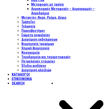
Duty Free
Μεταφορές με τραίνα
Αεροπορικές Μεταφορές – Αερογραμμές –
Αεροδρόμια
Μετρητές: Νερό, Ρεύμα, Αέριο
Τράπεζες
Τελωνεία
Πυροσβεστήρες
Σώματα ασφαλείας
Διαχείριση εκδηλώσεων
Βιομηχανία τροφίμων
Χημική βιομηχανία
Νοσοκομεία
Ταχυδρομεία και ταχυμεταφορές
Πετρελαϊκές εταιρείες
Έξοδοι κινδύνου
Διαχείριση κλειδιών
ΚΑΤΑΛΟΓΟΙ
ΕΠΙΚΟΙΝΩΝΊΑ
SEARCH