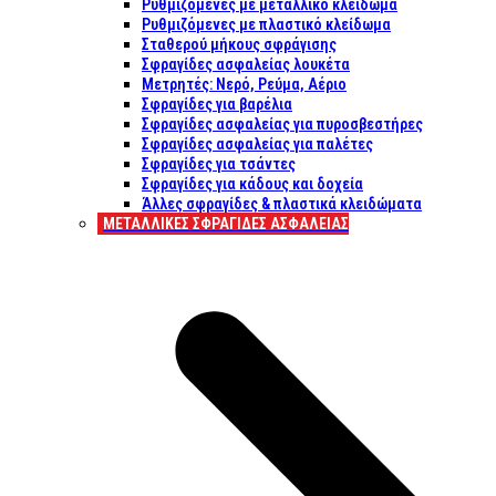
Ρυθμιζόμενες με μεταλλικό κλείδωμα
Ρυθμιζόμενες με πλαστικό κλείδωμα
Σταθερού μήκους σφράγισης
Σφραγίδες ασφαλείας λουκέτα
Μετρητές: Νερό, Ρεύμα, Αέριο
Σφραγίδες για βαρέλια
Σφραγίδες ασφαλείας για πυροσβεστήρες
Σφραγίδες ασφαλείας για παλέτες
Σφραγίδες για τσάντες
Σφραγίδες για κάδους και δοχεία
Άλλες σφραγίδες & πλαστικά κλειδώματα
ΜΕΤΑΛΛΙΚΕΣ ΣΦΡΑΓΙΔΕΣ ΑΣΦΑΛΕΙΑΣ