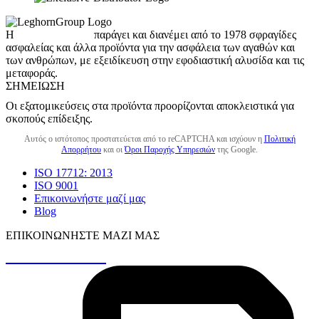
Η
LeghornGroup
παράγει και διανέμει από το 1978 σφραγίδες
ασφαλείας και άλλα προϊόντα για την ασφάλεια των αγαθών και
των ανθρώπων, με εξειδίκευση στην εφοδιαστική αλυσίδα και τις
μεταφοράς.
ΣΗΜΕΊΩΣΗ
Οι εξατομικεύσεις στα προϊόντα προορίζονται αποκλειστικά για
σκοπούς επίδειξης.
Αυτός ο ιστότοπος προστατεύεται από το reCAPTCHA και ισχύουν η
Πολιτική
Απορρήτου
και οι
Όροι Παροχής Υπηρεσιών
της Google.
ISO 17712: 2013
ISO 9001
Επικοινωνήστε μαζί μας
Blog
ΕΠΙΚΟΙΝΩΝΉΣΤΕ ΜΑΖΊ ΜΑΣ
+30 26410 48161