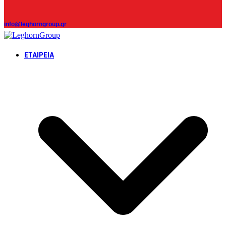
info@leghorngroup.gr
ΕΤΑΙΡΕΊΑ