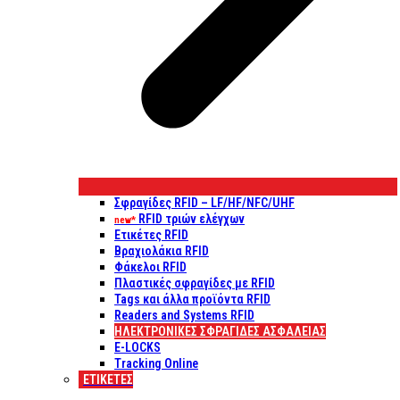
Σφραγίδες RFID – LF/HF/NFC/UHF
RFID τριών ελέγχων
new*
Ετικέτες RFID
Βραχιολάκια RFID
Φάκελοι RFID
Πλαστικές σφραγίδες με RFID
Tags και άλλα προϊόντα RFID
Readers and Systems RFID
ΗΛΕΚΤΡΟΝΙΚΕΣ ΣΦΡΑΓΙΔΕΣ ΑΣΦΑΛΕΙΑΣ
E-LOCKS
Tracking Online
ΕΤΙΚΈΤΕΣ