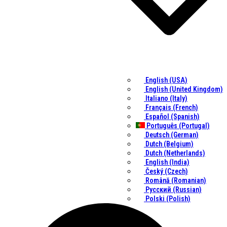
English (USA)
English (United Kingdom)
Italiano (Italy)
Français (French)
Español (Spanish)
Português (Portugal)
Deutsch (German)
Dutch (Belgium)
Dutch (Netherlands)
English (India)
Český (Czech)
Română (Romanian)
Русский (Russian)
Polski (Polish)