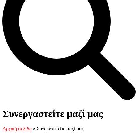
Open
Close
Καλάθι
mobile
mobile
Συνεργαστείτε μαζί μας
menu
menu
Αρχική σελίδα
»
Συνεργαστείτε μαζί μας