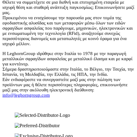
Θέλετε να συμμετέχετε σε μια διεθνή και επιτυχημένη εταιρεία με
ισχυρή θέση και σταθερή ανάπτυξη παγκοσμίως; Επικοινωνήσετε μαζί
μας.
Προκειμένου να ενισχύσουμε την παρουσία μας στον τομέα της
εφοδιαστικής αλυσίδας και των μεταφορών μέσω όλων των ειδών
σφραγίδων ασφαλείας που παράγουμε, μηχανικών, ηλεκτρονικών και
με ενσωματωμένη την τεχνολογία (RFid), αναζητούμε συνεχώς
περισσότερους διανομείς και μεταπωλητές με κοινό όραμα για ένα
ισχυρό μέλλον.
Η LeghornGroup ιδρύθηκε στην Ιταλία το 1978 με την παραγωγή
μεταλλικών σφραγίδων ασφαλείας με μεταλλικό έλασμα και με καρφί
για κοντέινερ.
Σήμερα δραστηριοποιούμαστε στην Ιταλία, το Βέλγιο, την Τσεχία, την
Ισπανία, τη Μολδαβία, την Ελλάδα, τις ΗΠΑ, την Ινδία.
Εάν ενδιαφέρεστε να συνεργαστείτε μαζί μας στην πώληση των
προϊόντων μας ή θέλετε περισσότερες πληροφορίες, επικοινωνήστε
μαζί μας στην ακόλουθη ηλεκτρονική διεύθυνση:
info@leghorngroup.com