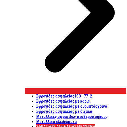
Σφραγίδες ασφαλείας ISO 17712
Σφραγίδες ασφαλείας με καρφί
Σφραγίδες ασφαλείας με συρματόσχοινο
Σφραγίδες ασφαλείας με διχάλα
Μεταλλικές σφραγίδες σταθερού μήκους
Μεταλλικά κλειδώματα
ΣΦΡΑΓΊΔΕΣ ΑΣΦΑΛΕΊΑΣ ΜΕ ΣΎΡΜΑ