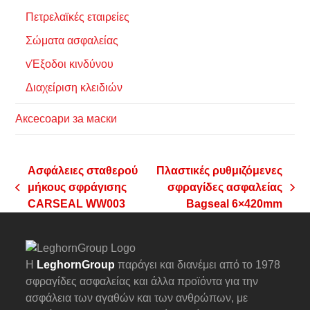
Πετρελαϊκές εταιρείες
Σώματα ασφαλείας
vΈξοδοι κινδύνου
Διαχείριση κλειδιών
Аксесоари за маски
Ασφάλειες σταθερού
Πλαστικές ρυθμιζόμενες
μήκους σφράγισης
σφραγίδες ασφαλείας
previous
next
CARSEAL WW003
Bagseal 6×420mm
post:
post:
Η
LeghornGroup
παράγει και διανέμει από το 1978
σφραγίδες ασφαλείας και άλλα προϊόντα για την
ασφάλεια των αγαθών και των ανθρώπων, με