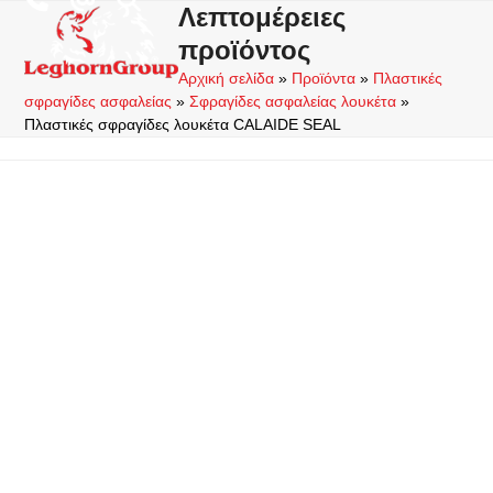
Skip
Λεπτομέρειες
Open
Close
to
προϊόντος
mobile
mobile
content
Αρχική σελίδα
»
Προϊόντα
»
Πλαστικές
menu
menu
σφραγίδες ασφαλείας
»
Σφραγίδες ασφαλείας λουκέτα
»
Πλαστικές σφραγίδες λουκέτα CALAIDE SEAL